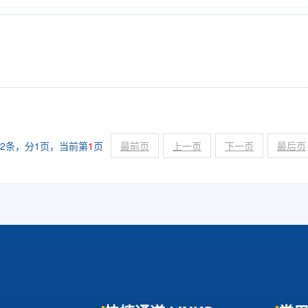
2条，分1页，当前第
1
页
最前页
上一页
下一页
最后页